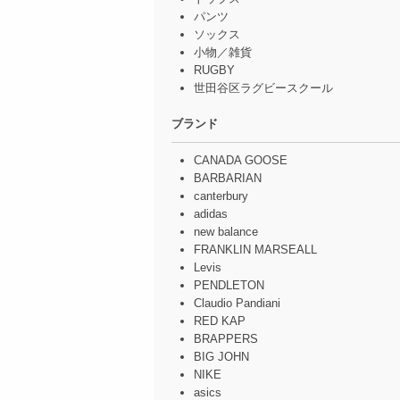
パンツ
ソックス
小物／雑貨
RUGBY
世田谷区ラグビースクール
ブランド
CANADA GOOSE
BARBARIAN
canterbury
adidas
new balance
FRANKLIN MARSEALL
Levis
PENDLETON
Claudio Pandiani
RED KAP
BRAPPERS
BIG JOHN
NIKE
asics