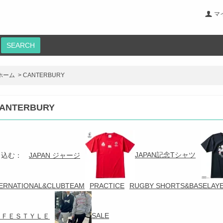
マ
SEARCH
ホーム
>
CANTERBURY
ANTERBURY
JAPAN記念Tシャツ
り込む：
JAPAN ジャージ
TERNATIONAL&CLUBTEAM
PRACTICE
RUGBY SHORTS&BASELAY
SALE
ＩＦＥＳＴＹＬＥ