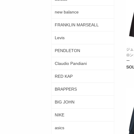
new balance
FRANKLIN MARSEALL
Levis
ジュ
PENDLETON
ロン
ー
Claudio Pandiani
SO
RED KAP
BRAPPERS
BIG JOHN
NIKE
asics