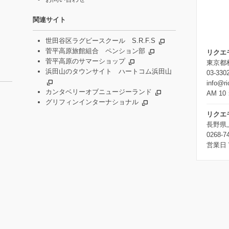
関連サイト
世田谷区ラグビースクール S.R.F.S
菅平高原旅館組合 ペンション部
リクエ
菅平高原のサマーショップ
東京都杉
浜田山のタウンサイト ハートコム浜田山
03-330
info@r
カンタベリーオブニュージーランド
AM 10
グリフィンインターナショナル
リクエ
長野県
0268-7
営業日