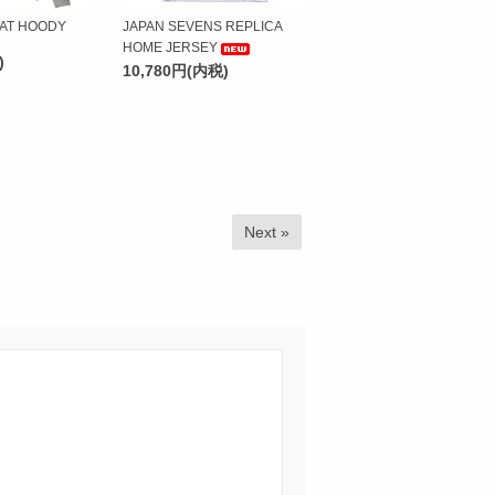
AT HOODY
JAPAN SEVENS REPLICA
HOME JERSEY
)
10,780円(内税)
Next »