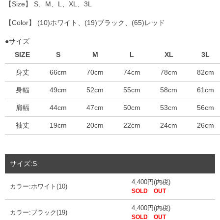
【Size】 S、M、L、XL、3L
【Color】 (10)ホワイト、(19)ブラック、(65)レッド
●サイズ
SIZE
S
M
L
XL
3L
身丈
66cm
70cm
74cm
78cm
82cm
身幅
49cm
52cm
55cm
58cm
61cm
肩幅
44cm
47cm
50cm
53cm
56cm
袖丈
19cm
20cm
22cm
24cm
26cm
サイズ:S
4,400円(内税)
カラー:ホワイト(10)
SOLD OUT
4,400円(内税)
カラー:ブラック(19)
SOLD OUT