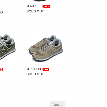
MS247 EG
SOLD OUT
税)
ML574 EBE
SOLD OUT
Next »