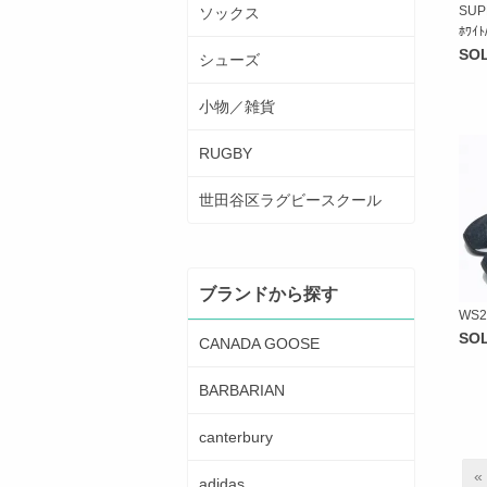
SUP
ソックス
ﾎﾜｲﾄ
SO
シューズ
小物／雑貨
RUGBY
世田谷区ラグビースクール
ブランドから探す
WS2
SO
CANADA GOOSE
BARBARIAN
canterbury
«
adidas