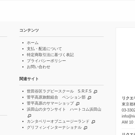
コンテンツ
ホーム
支払・配送について
特定商取引法に基づく表記
プライバシーポリシー
お問い合わせ
関連サイト
世田谷区ラグビースクール S.R.F.S
菅平高原旅館組合 ペンション部
リクエ
菅平高原のサマーショップ
東京都杉
浜田山のタウンサイト ハートコム浜田山
03-330
info@r
カンタベリーオブニュージーランド
AM 10
グリフィンインターナショナル
リクエ