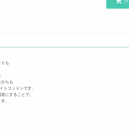
カ
よりも
た
ながらも
エイトコットンです。
構造にすることで、
ます。