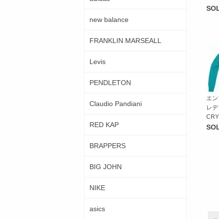
SO
new balance
FRANKLIN MARSEALL
Levis
PENDLETON
エン
Claudio Pandiani
レデ
CRY
RED KAP
SO
BRAPPERS
BIG JOHN
NIKE
asics
«