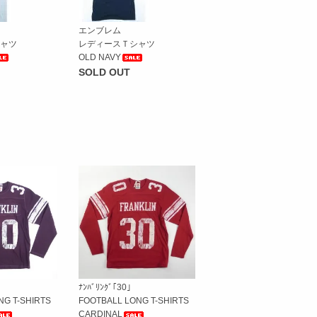
エンブレム
ャツ
レディースＴシャツ
OLD NAVY
SOLD OUT
ﾅﾝﾊﾞﾘﾝｸﾞ｢30｣
NG T-SHIRTS
FOOTBALL LONG T-SHIRTS
CARDINAL