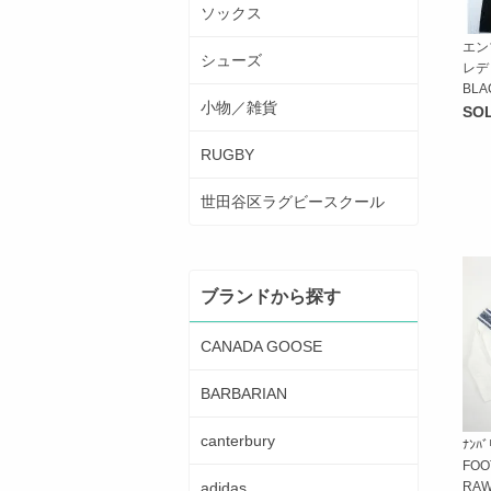
ソックス
エン
シューズ
レデ
BLA
小物／雑貨
SO
RUGBY
世田谷区ラグビースクール
ブランドから探す
CANADA GOOSE
BARBARIAN
canterbury
ﾅﾝﾊﾞ
FOO
adidas
RA