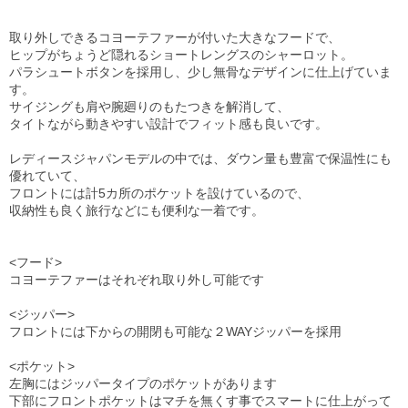
取り外しできるコヨーテファーが付いた大きなフードで、
ヒップがちょうど隠れるショートレングスのシャーロット。
パラシュートボタンを採用し、少し無骨なデザインに仕上げていま
す。
サイジングも肩や腕廻りのもたつきを解消して、
タイトながら動きやすい設計でフィット感も良いです。
レディースジャパンモデルの中では、ダウン量も豊富で保温性にも
優れていて、
フロントには計5カ所のポケットを設けているので、
収納性も良く旅行などにも便利な一着です。
<フード>
コヨーテファーはそれぞれ取り外し可能です
<ジッパー>
フロントには下からの開閉も可能な２WAYジッパーを採用
<ポケット>
左胸にはジッパータイプのポケットがあります
下部にフロントポケットはマチを無くす事でスマートに仕上がって