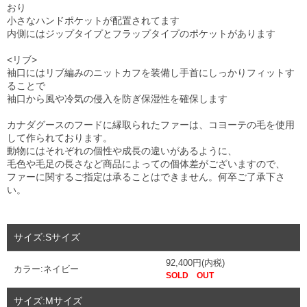
おり
小さなハンドポケットが配置されてます
内側にはジップタイプとフラップタイプのポケットがあります
<リブ>
袖口にはリブ編みのニットカフを装備し手首にしっかりフィットす
ることで
袖口から風や冷気の侵入を防ぎ保湿性を確保します
カナダグースのフードに縁取られたファーは、コヨーテの毛を使用
して作られております。
動物にはそれぞれの個性や成長の違いがあるように、
毛色や毛足の長さなど商品によっての個体差がございますので、
ファーに関するご指定は承ることはできません。何卒ご了承下さ
い。
サイズ:Sサイズ
92,400円(内税)
カラー:ネイビー
SOLD OUT
サイズ:Mサイズ