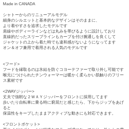
Made in CANADA
シャトーからのリニューアルモデル
細身のシルエットと基本的なデザインはそのままに、
より着やすさを追求したモデルです
肩線やボディーラインなどは丸みを帯びるように設計しており
直線的だったスリーブラインもカーブを付け腕通しを良くして
ジャケットの上から着た時でも違和感がないようになってます
オン＆オフ兼用で着用される人気のモデルです
<フード>
フードを縁取るのは氷結を防ぐコヨーテファーで取り外し可能です
喉元につけられたチンウォーマーは暖かく柔らかい肌触りのフリー
ス素材です
<2WAYジッパー>
丈夫で強靭な２ＷＡＹジッパーをフロントに採用してます
歩いたり自転車に乗る時に窮屈だと感じたら、下からジップをあげ
ると
保温性をキープしたままアクティブな動きにも対応できます。
<フロントポケット>