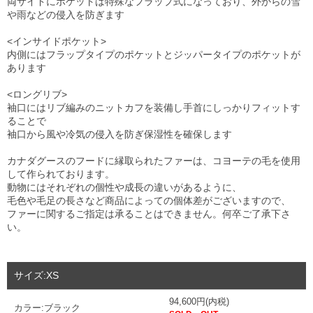
両サイドにポケットは特殊なフラップ式になっており、外からの雪
や雨などの侵入を防ぎます
<インサイドポケット>
内側にはフラップタイプのポケットとジッパータイプのポケットが
あります
<ロングリブ>
袖口にはリブ編みのニットカフを装備し手首にしっかりフィットす
ることで
袖口から風や冷気の侵入を防ぎ保湿性を確保します
カナダグースのフードに縁取られたファーは、コヨーテの毛を使用
して作られております。
動物にはそれぞれの個性や成長の違いがあるように、
毛色や毛足の長さなど商品によっての個体差がございますので、
ファーに関するご指定は承ることはできません。何卒ご了承下さ
い。
サイズ:XS
94,600円(内税)
カラー:ブラック