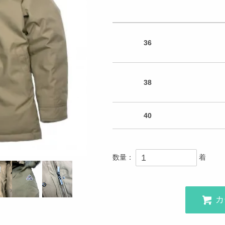
36
38
40
数量：
着
カ