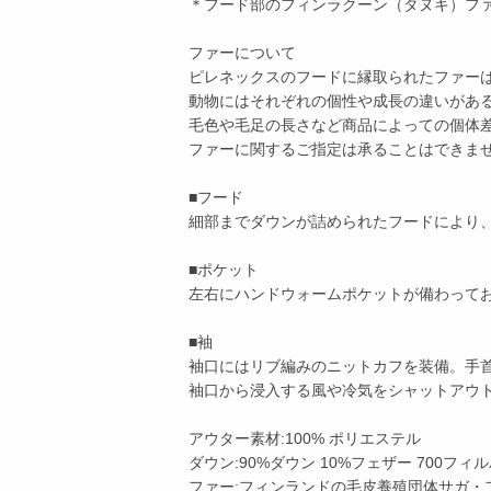
＊フード部のフィンラクーン（タヌキ）フ
ファーについて
ピレネックスのフードに縁取られたファー
動物にはそれぞれの個性や成長の違いがあ
毛色や毛足の長さなど商品によっての個体
ファーに関するご指定は承ることはできま
■フード
細部までダウンが詰められたフードにより
■ポケット
左右にハンドウォームポケットが備わって
■袖
袖口にはリブ編みのニットカフを装備。手
袖口から浸入する風や冷気をシャットアウ
アウター素材:100% ポリエステル
ダウン:90%ダウン 10%フェザー 700フ
ファー:フィンランドの毛皮養殖団体サガ・