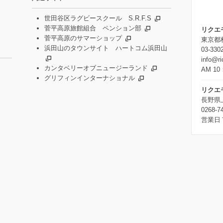
世田谷区ラグビースクール S.R.F.S
菅平高原旅館組合 ペンション部
リクエ
菅平高原のサマーショップ
東京都杉
浜田山のタウンサイト ハートコム浜田山
03-330
info@r
カンタベリーオブニュージーランド
AM 10
グリフィンインターナショナル
リクエ
長野県
0268-7
営業日