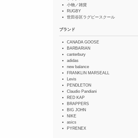
小物／雑貨
RUGBY
世田谷区ラグビースクール
ブランド
CANADA GOOSE
BARBARIAN
canterbury
adidas
new balance
FRANKLIN MARSEALL
Levis
PENDLETON
Claudio Pandiani
RED KAP
BRAPPERS
BIG JOHN
NIKE
asics
PYRENEX