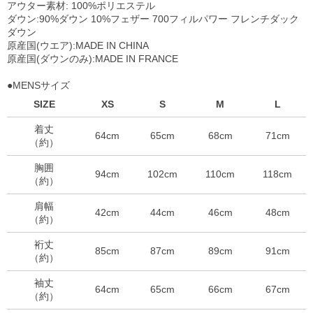
アウター素材: 100%ポリエステル
ダウン:90%ダウン 10%フェザー 700フィルパワー フレンチダック
ダウン
原産国(ウエア):MADE IN CHINA
原産国(ダウンのみ):MADE IN FRANCE
●MENSサイズ
SIZE
XS
S
M
L
着丈
64cm
65cm
68cm
71cm
（約）
胸囲
94cm
102cm
110cm
118cm
（約）
肩幅
42cm
44cm
46cm
48cm
（約）
裄丈
85cm
87cm
89cm
91cm
（約）
袖丈
64cm
65cm
66cm
67cm
（約）