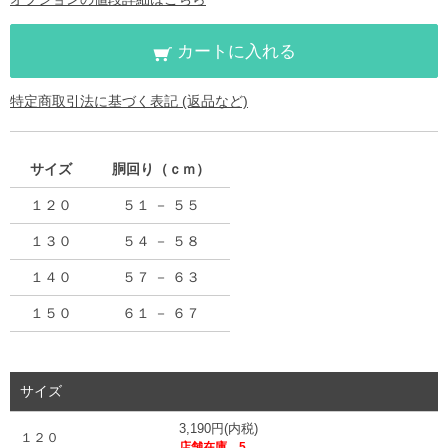
カートに入れる
特定商取引法に基づく表記 (返品など)
サイズ
胴回り（ｃｍ）
１２０
５１ － ５５
１３０
５４ － ５８
１４０
５７ － ６３
１５０
６１ － ６７
サイズ
3,190円(内税)
１２０
店舗在庫 5