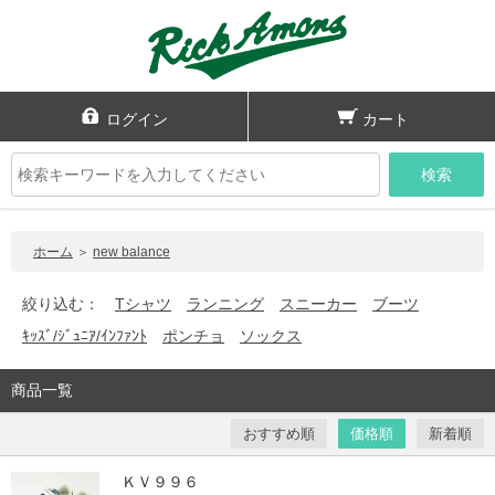
ログイン
カート
検索
ホーム
＞
new balance
絞り込む：
Tシャツ
ランニング
スニーカー
ブーツ
ｷｯｽﾞ/ｼﾞｭﾆｱ/ｲﾝﾌｧﾝﾄ
ポンチョ
ソックス
商品一覧
おすすめ順
価格順
新着順
ＫＶ９９６