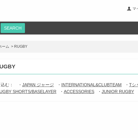
マ
SEARCH
ホーム
>
RUGBY
UGBY
り込む：
・
JAPAN ジャージ
・
INTERNATIONAL&CLUBTEAM
・
Tシ
UGBY SHORTS/BASELAYER
・
ACCESSORIES
・
JUNIOR RUGBY